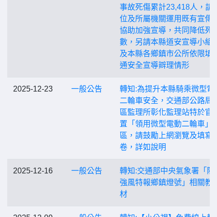
事故死傷累計23,418人，請
位及所屬機關運用既有宣傳
協助加強宣導，共同降低死
數，另請本縣道安宣導小組
及本縣各鄉鎮市公所依限填
通安全宣導辧理情形
2025-12-23
一般公告
轉知:為提升本縣騎乘微型電
二輪車安全，交通部公路局
區監理所彰化監理站特於官
置「領用微型電動二輪車」
區，請鼓勵上網瀏覽及填寫
卷，詳如說明
2025-12-16
一般公告
轉知:交通部中央氣象署「陸
強風特報鄉鎮燈號」相關教
材