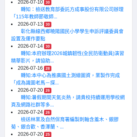
2026-07-10
30
轉知：檢送教育部委託方成事股份有限公司辦理
「115年教師節敬師...
2026-07-13
30
彰化縣線西鄉曉陽國民小學學生申訴評議委員會
設置及運作要點
2026-07-14
30
轉知:本府辦理2026城鎮韌性(全民防衛動員)演習
精華影片，請協助...
2026-07-16
28
轉知:本中心為推廣國土測繪圖資，業製作完成
「成為識圖老馬－探...
2026-07-20
26
轉知:暑假期間天氣炎熱，請貴校持續運用學校網
頁及網路社群等多...
2026-07-24
26
檢送林業及自然保育署編製刺軸含羞木、銀膠
菊、銀合歡、香澤蘭、...
2026-07-20
25