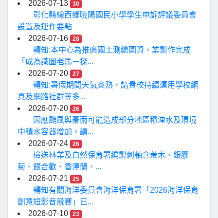
2026-07-13
30
彰化縣線西鄉曉陽國民小學學生申訴評議委員會
設置及運作要點
2026-07-16
28
轉知:本中心為推廣國土測繪圖資，業製作完成
「成為識圖老馬－探...
2026-07-20
27
轉知:暑假期間天氣炎熱，請貴校持續運用學校網
頁及網路社群等多...
2026-07-20
26
因應颱風與豪雨可能造成部分地區積淹水及環境
中積水容器增加，請...
2026-07-24
26
檢送林業及自然保育署編製刺軸含羞木、銀膠
菊、銀合歡、香澤蘭、...
2026-07-21
25
轉知有關海洋委員會海洋保育署「2026海洋保育
創意短影音競賽」已...
2026-07-10
23