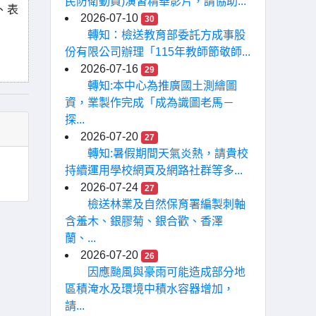
民防衛動員)演習精華影片，請協助...
、表
2026-07-10
30
轉知：檢送教育部委託方成事股
份有限公司辦理「115年教師節敬師...
2026-07-16
29
轉知:本中心為推廣國土測繪圖
資，業製作完成「成為識圖老馬－
探...
2026-07-20
27
轉知:暑假期間天氣炎熱，請貴校
持續運用學校網頁及網路社群等多...
2026-07-24
27
檢送林業及自然保育署編製刺軸
含羞木、銀膠菊、銀合歡、香澤
蘭、...
2026-07-20
26
因應颱風與豪雨可能造成部分地
區積淹水及環境中積水容器增加，
請...