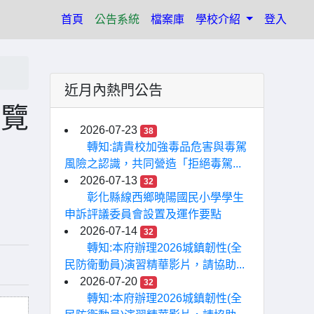
(current)
首頁
公告系統
檔案庫
學校介紹
登入
近月內熱門公告
博覽
2026-07-23
38
轉知:請貴校加強毒品危害與毒駕
風險之認識，共同營造「拒絕毒駕...
2026-07-13
32
彰化縣線西鄉曉陽國民小學學生
申訴評議委員會設置及運作要點
2026-07-14
32
轉知:本府辦理2026城鎮韌性(全
民防衛動員)演習精華影片，請協助...
2026-07-20
32
轉知:本府辦理2026城鎮韌性(全