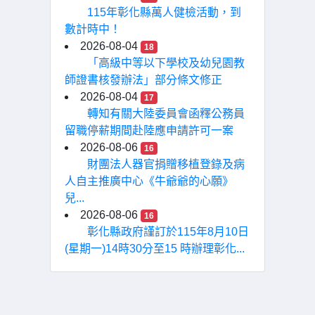
115年彰化縣萬人健檢活動，到
數計時中！
2026-08-04
18
「高級中等以下學校及幼兒園教
師證書核發辦法」部分條文修正
2026-08-04
17
轉知有關大陸委員會函釋公務員
留職停薪期間赴陸應申請許可一案
2026-08-06
16
財團法人器官捐贈移植登錄及病
人自主推廣中心《牛爺爺的心願》
兒...
2026-08-06
16
彰化縣政府謹訂於115年8月10日
(星期一)14時30分至15 時辦理彰化...