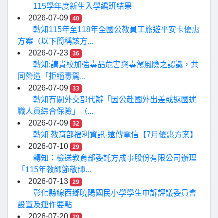
115學年度新生入學編班結果
2026-07-09
40
轉知115年至118年全國公教員工旅遊平安卡優惠
方案（以下簡稱該方...
2026-07-23
36
轉知:請貴校加強毒品危害與毒駕風險之認識，共
同營造「拒絕毒駕...
2026-07-09
33
轉知有關外交部代辦「因公赴國外出差或返國述
職人員綜合保險」（...
2026-07-09
32
轉知 教育部福利資訊-遠傳電信【7月優惠方案】
2026-07-10
29
轉知：檢送教育部委託方成事股份有限公司辦理
「115年教師節敬師...
2026-07-13
29
彰化縣線西鄉曉陽國民小學學生申訴評議委員會
設置及運作要點
2026-07-20
29