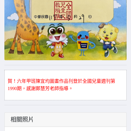
賀！六年甲班陳宜均
圖畫
作品刊登於全國兒童週刊第
1990期
，感謝鄭慧芳老師指導。
相關照片