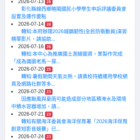
2026-07-13
28
彰化縣線西鄉曉陽國民小學學生申訴評議委員會
設置及運作要點
2026-07-14
28
轉知:本府辦理2026城鎮韌性(全民防衛動員)演習
精華影片，請協助...
2026-07-16
26
轉知:本中心為推廣國土測繪圖資，業製作完成
「成為識圖老馬－探...
2026-07-20
25
轉知:暑假期間天氣炎熱，請貴校持續運用學校網
頁及網路社群等多...
2026-07-20
23
因應颱風與豪雨可能造成部分地區積淹水及環境
中積水容器增加，請...
2026-07-21
23
轉知有關海洋委員會海洋保育署「2026海洋保育
創意短影音競賽」已...
2026-07-24
23