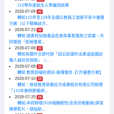
115學年度新生入學編班結果
2026-07-09
40
轉知115年至118年全國公教員工旅遊平安卡優惠
方案（以下簡稱該方...
2026-07-23
36
轉知:請貴校加強毒品危害與毒駕風險之認識，共
同營造「拒絕毒駕...
2026-07-09
33
轉知有關外交部代辦「因公赴國外出差或返國述
職人員綜合保險」（...
2026-07-09
32
轉知 教育部福利資訊-遠傳電信【7月優惠方案】
2026-07-10
29
轉知：檢送教育部委託方成事股份有限公司辦理
「115年教師節敬師...
2026-07-20
29
轉知:本府辦理2026城鎮韌性(全民防衛動員)演習
精華影片，請協助...