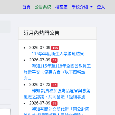
(current)
首頁
公告系統
檔案庫
學校介紹
登入
近月內熱門公告
2026-07-09
105
115學年度新生入學編班結果
2026-07-09
41
轉知115年至118年全國公教員工
旅遊平安卡優惠方案（以下簡稱該
方...
2026-07-23
37
轉知:請貴校加強毒品危害與毒駕
風險之認識，共同營造「拒絕毒駕...
2026-07-09
35
轉知有關外交部代辦「因公赴國