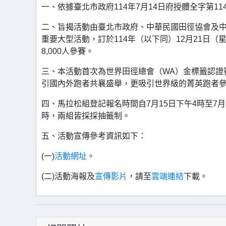
一、依據臺北市政府114年7月14日府授體全字第1143
二、旨揭活動由臺北市政府、中華民國田徑協會及
重要大型活動，訂於114年（以下同）12月21日
8,000人參賽。
三、本活動首次為世界田徑總會（WA）金標籤認證
引國內外跑者共襄盛舉，更吸引世界級的菁英跑者
四、馬拉松組登記報名時間自7月15日下午4時至7月
時，兩組皆採採抽籤制。
五、活動宣傳參考資訊如下：
(一)
活動網址
。
(二)活動海報及
宣傳影片
，請至
雲端連結
下載。