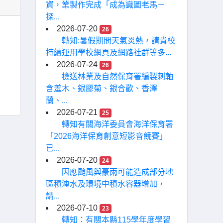
資，業製作完成「成為識圖老馬－
探...
2026-07-20
26
轉知:暑假期間天氣炎熱，請貴校
持續運用學校網頁及網路社群等多...
2026-07-24
26
檢送林業及自然保育署編製刺軸
含羞木、銀膠菊、銀合歡、香澤
蘭、...
2026-07-21
25
轉知有關海洋委員會海洋保育署
「2026海洋保育創意短影音競賽」
已...
2026-07-20
24
因應颱風與豪雨可能造成部分地
區積淹水及環境中積水容器增加，
請...
2026-07-10
23
轉知：有關本縣115學年度學習