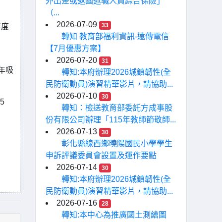
外出差或返國述職人員綜合保險」
（...
2026-07-09
33
年度
轉知 教育部福利資訊-遠傳電信
【7月優惠方案】
2026-07-20
31
年吸
轉知:本府辦理2026城鎮韌性(全
民防衛動員)演習精華影片，請協助...
2026-07-10
30
5
轉知：檢送教育部委託方成事股
份有限公司辦理「115年教師節敬師...
2026-07-13
30
彰化縣線西鄉曉陽國民小學學生
申訴評議委員會設置及運作要點
2026-07-14
30
轉知:本府辦理2026城鎮韌性(全
民防衛動員)演習精華影片，請協助...
2026-07-16
28
轉知:本中心為推廣國土測繪圖