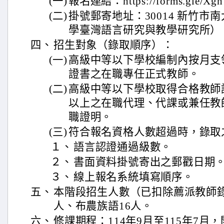
(一)
報名連結：https://forms.gle/X
(二)
掛號郵寄地址：30014 新竹市
學臺灣語言研究與教學研究所）
四、
招生對象（錄取順序）：
(一)
高級中等以下學校編制內按月支
證書之在職專任正式教師。
(二)
高級中等以下學校取得合格教師
以上之在職代理、代課或兼任教
職證明。
(三)
符合報名資格人數超過時，錄取
１、
語言認證通過級數。
２、
書面資料掛號寄出之郵戳日期
３、
線上報名系統填寫順序。
五、
本階段招生人數（已扣除薦派教師
人、布農族語16人。
六、
修課期程：114年9月至115年7