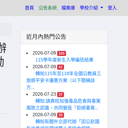
(current)
首頁
公告系統
檔案庫
學校介紹
登入
近月內熱門公告
辦
2026-07-09
105
勵
115學年度新生入學編班結果
2026-07-09
41
轉知115年至118年全國公教員工
旅遊平安卡優惠方案（以下簡稱該
方...
2026-07-23
37
轉知:請貴校加強毒品危害與毒駕
風險之認識，共同營造「拒絕毒駕...
2026-07-09
35
轉知有關外交部代辦「因公赴國