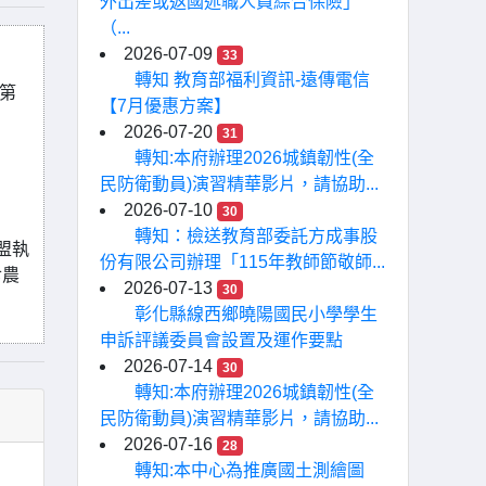
外出差或返國述職人員綜合保險」
（...
2026-07-09
33
轉知 教育部福利資訊-遠傳電信
字第
【7月優惠方案】
2026-07-20
31
轉知:本府辦理2026城鎮韌性(全
民防衛動員)演習精華影片，請協助...
2026-07-10
30
轉知：檢送教育部委託方成事股
盟執
份有限公司辦理「115年教師節敬師...
食農
2026-07-13
30
彰化縣線西鄉曉陽國民小學學生
申訴評議委員會設置及運作要點
2026-07-14
30
轉知:本府辦理2026城鎮韌性(全
民防衛動員)演習精華影片，請協助...
2026-07-16
28
轉知:本中心為推廣國土測繪圖