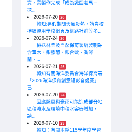
資，業製作完成「成為識圖老馬－
探...
2026-07-20
26
轉知:暑假期間天氣炎熱，請貴校
持續運用學校網頁及網路社群等多...
2026-07-24
26
檢送林業及自然保育署編製刺軸
含羞木、銀膠菊、銀合歡、香澤
蘭、...
2026-07-21
25
轉知有關海洋委員會海洋保育署
「2026海洋保育創意短影音競賽」
已...
2026-07-20
24
因應颱風與豪雨可能造成部分地
區積淹水及環境中積水容器增加，
請...
2026-07-10
23
轉知：有關本縣115學年度學習