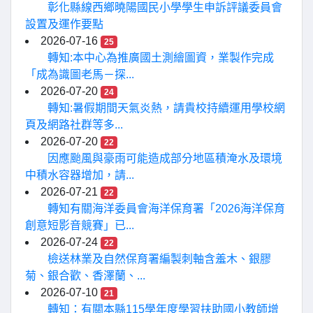
彰化縣線西鄉曉陽國民小學學生申訴評議委員會
設置及運作要點
2026-07-16
25
轉知:本中心為推廣國土測繪圖資，業製作完成
「成為識圖老馬－探...
2026-07-20
24
轉知:暑假期間天氣炎熱，請貴校持續運用學校網
頁及網路社群等多...
2026-07-20
22
因應颱風與豪雨可能造成部分地區積淹水及環境
中積水容器增加，請...
2026-07-21
22
轉知有關海洋委員會海洋保育署「2026海洋保育
創意短影音競賽」已...
2026-07-24
22
檢送林業及自然保育署編製刺軸含羞木、銀膠
菊、銀合歡、香澤蘭、...
2026-07-10
21
轉知：有關本縣115學年度學習扶助國小教師增