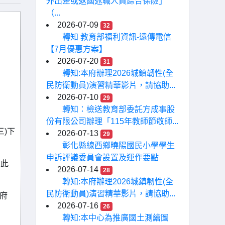
外出差或返國述職人員綜合保險」
（...
2026-07-09
32
轉知 教育部福利資訊-遠傳電信
【7月優惠方案】
2026-07-20
31
轉知:本府辦理2026城鎮韌性(全
民防衛動員)演習精華影片，請協助...
2026-07-10
29
轉知：檢送教育部委託方成事股
份有限公司辦理「115年教師節敬師...
三)下
2026-07-13
29
彰化縣線西鄉曉陽國民小學學生
申訴評議委員會設置及運作要點
，此
2026-07-14
28
轉知:本府辦理2026城鎮韌性(全
民防衛動員)演習精華影片，請協助...
府
2026-07-16
26
轉知:本中心為推廣國土測繪圖