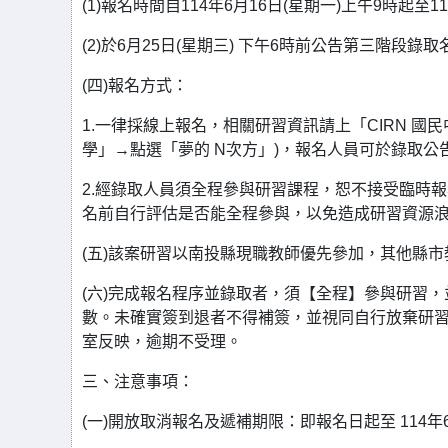
(1)報名時間自114年6月16日(星期一)上午9時起至1
(2)於6月25日(星期三) 下午6時前公告第三階段錄取
(四)報名方式：
1.一律採線上報名，相關研習資訊請上「CIRN 國
學」→點選「夢的 N次方」)，報名人員可於錄取
2.經錄取人員須全程參與研習課程，恕不接受臨時
名前自行評估是否能全程參與，以免造成研習資源
(五)該案研習以南投縣現職教師優先參加，其他縣
(六)完成報名程序並錄取者，須【全程】參與研習
數。未確實簽到退者不得補簽，並視同自行放棄研習時
室反映，逾期不受理。
三、注意事項：
(一)開放取消報名及遞補期限：即報名日起至 114年