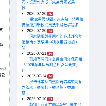
資，業製作完成「成為識圖老馬－
探...
2026-07-20
26
轉知:暑假期間天氣炎熱，請貴校
持續運用學校網頁及網路社群等多...
教
2026-07-20
24
因應颱風與豪雨可能造成部分地
區積淹水及環境中積水容器增加，
報
請...
2026-07-21
24
轉知有關海洋委員會海洋保育署
「2026海洋保育創意短影音競賽」
習時
已...
辦公
2026-07-24
24
檢送林業及自然保育署編製刺軸
含羞木、銀膠菊、銀合歡、香澤
蘭、...
2026-07-10
23
轉知：有關本縣115學年度學習