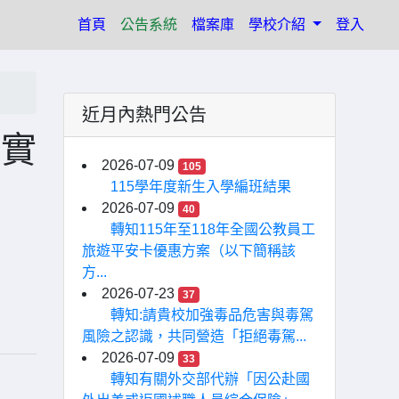
(current)
首頁
公告系統
檔案庫
學校介紹
登入
近月內熱門公告
習實
2026-07-09
105
」
115學年度新生入學編班結果
2026-07-09
40
轉知115年至118年全國公教員工
旅遊平安卡優惠方案（以下簡稱該
方...
2026-07-23
37
轉知:請貴校加強毒品危害與毒駕
風險之認識，共同營造「拒絕毒駕...
2026-07-09
33
轉知有關外交部代辦「因公赴國