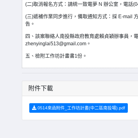
(二)取消報名方式：請統一致電夢 N 辦公室，電話(04)221
(三)遞補作業同步進行，備取通知方式：採 E-ma
告。
四、該案聯絡人南投縣政府教育處賴貞穎辦事員，電話：04
zhenyinglai513@gmail.com。
五、檢附工作坊計畫書1份。
附件下載
0514來函附件_工作坊計畫(中二區南投場).pdf