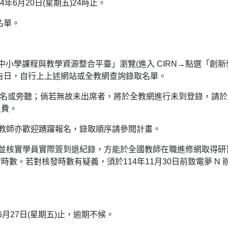
14年6月20日(星期五)24時止。
名單。
民中小學課程與教學資源整合平臺」瀏覽(進入 CIRN→點選「創新
公告日，自行上上述網站或全教網查詢錄取名單。
報名或旁聽；倘若無故未出席者，將於全教網進行未到登錄，請於
浪費。
市教師亦歡迎踴躍報名，錄取順序請參閱計畫。
，並核實學員實際簽到退紀錄，方能於全國教師在職進修網取得研
數。若對核發時數有疑義，須於114年11月30日前致電夢 N 
6月27日(星期五)止，逾期不候。