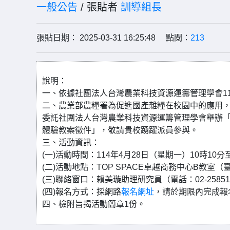
一般公告
/ 張貼者
訓導組長
張貼日期： 2025-03-31 16:25:48 點閱：
213
說明：
一、依據社團法人台灣農業科技資源運籌管理學會114年3
二、農業部農糧署為促進國產雜糧在校園中的應用
委託社團法人台灣農業科技資源運籌管理學會舉辦
體驗教案徵件」，敬請貴校踴躍派員參與。
三、活動資訊：
(一)活動時間：114年4月28日（星期一）10時10分
(二)活動地點：TOP SPACE卓越商務中心B教室
(三)聯絡窗口：賴美璇助理研究員（電話：02-25851775#2
(四)報名方式：採網路
報名網址
，請於期限內完成報
四、檢附旨揭活動簡章1份。