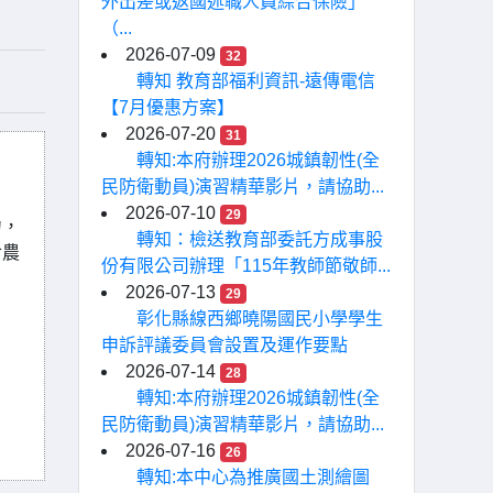
外出差或返國述職人員綜合保險」
（...
2026-07-09
32
轉知 教育部福利資訊-遠傳電信
【7月優惠方案】
2026-07-20
31
轉知:本府辦理2026城鎮韌性(全
民防衛動員)演習精華影片，請協助...
2026-07-10
29
力，
轉知：檢送教育部委託方成事股
食農
份有限公司辦理「115年教師節敬師...
2026-07-13
29
彰化縣線西鄉曉陽國民小學學生
申訴評議委員會設置及運作要點
2026-07-14
28
轉知:本府辦理2026城鎮韌性(全
民防衛動員)演習精華影片，請協助...
2026-07-16
26
轉知:本中心為推廣國土測繪圖