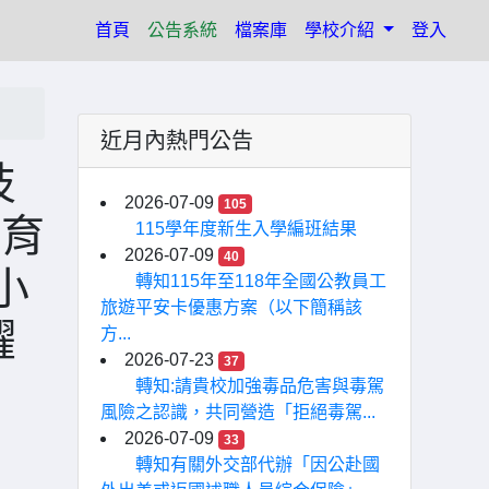
(current)
首頁
公告系統
檔案庫
學校介紹
登入
近月內熱門公告
技
2026-07-09
105
教育
115學年度新生入學編班結果
2026-07-09
40
小
轉知115年至118年全國公教員工
旅遊平安卡優惠方案（以下簡稱該
躍
方...
2026-07-23
37
轉知:請貴校加強毒品危害與毒駕
風險之認識，共同營造「拒絕毒駕...
2026-07-09
33
轉知有關外交部代辦「因公赴國