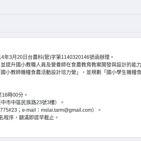
月20日台農科(管)字第1140320146號函辦理。
，並提升國小教職人員及營養師在食農教育教案開發與設計的能
「國小教師雜糧食農活動設計培力營」，並規劃「國小學生雜糧
至16時00分。
（臺中市中區民族路23號3樓）。
3；e-mail：mslai.tarm@gmail.com）。
名程序，額滿即提早截止。