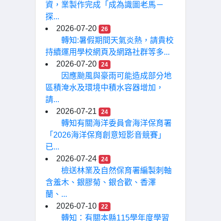
資，業製作完成「成為識圖老馬－
探...
2026-07-20
26
轉知:暑假期間天氣炎熱，請貴校
持續運用學校網頁及網路社群等多...
2026-07-20
24
因應颱風與豪雨可能造成部分地
區積淹水及環境中積水容器增加，
請...
2026-07-21
24
轉知有關海洋委員會海洋保育署
「2026海洋保育創意短影音競賽」
已...
2026-07-24
24
檢送林業及自然保育署編製刺軸
含羞木、銀膠菊、銀合歡、香澤
蘭、...
2026-07-10
22
轉知：有關本縣115學年度學習