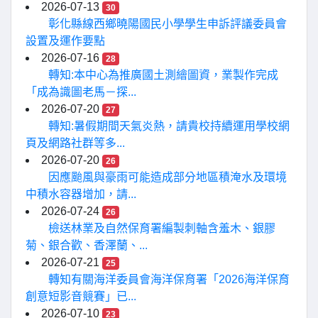
2026-07-13
30
彰化縣線西鄉曉陽國民小學學生申訴評議委員會
設置及運作要點
2026-07-16
28
轉知:本中心為推廣國土測繪圖資，業製作完成
「成為識圖老馬－探...
2026-07-20
27
轉知:暑假期間天氣炎熱，請貴校持續運用學校網
頁及網路社群等多...
2026-07-20
26
因應颱風與豪雨可能造成部分地區積淹水及環境
中積水容器增加，請...
2026-07-24
26
檢送林業及自然保育署編製刺軸含羞木、銀膠
菊、銀合歡、香澤蘭、...
2026-07-21
25
轉知有關海洋委員會海洋保育署「2026海洋保育
創意短影音競賽」已...
2026-07-10
23