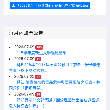
「2025彰化市花漾Chill」花海活動宣傳海報.jpg
近月內熱門公告
2026-07-09
105
115學年度新生入學編班結果
2026-07-09
41
轉知115年至118年全國公教員工旅遊平安卡優惠
方案（以下簡稱該方...
2026-07-23
37
轉知:請貴校加強毒品危害與毒駕風險之認識，共
同營造「拒絕毒駕...
2026-07-09
35
轉知有關外交部代辦「因公赴國外出差或返國述
職人員綜合保險」（...