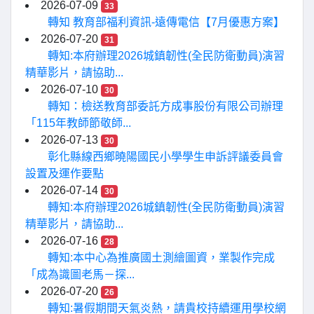
2026-07-09
33
轉知 教育部福利資訊-遠傳電信【7月優惠方案】
2026-07-20
31
轉知:本府辦理2026城鎮韌性(全民防衛動員)演習
精華影片，請協助...
2026-07-10
30
轉知：檢送教育部委託方成事股份有限公司辦理
「115年教師節敬師...
2026-07-13
30
彰化縣線西鄉曉陽國民小學學生申訴評議委員會
設置及運作要點
2026-07-14
30
轉知:本府辦理2026城鎮韌性(全民防衛動員)演習
精華影片，請協助...
2026-07-16
28
轉知:本中心為推廣國土測繪圖資，業製作完成
「成為識圖老馬－探...
2026-07-20
26
轉知:暑假期間天氣炎熱，請貴校持續運用學校網