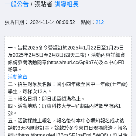
一般公告
/ 張貼者
訓導組長
張貼日期： 2024-11-14 08:06:52 點閱：
212
一、旨揭2025冬令營謹訂於2025年1月22日至1月25日
及2025年2月5日至2月8日(四天三夜)，活動內容詳細資
訊請參閱活動簡章(https://reurl.cc/Gp9b7A)及本中心FB
粉專。
活動簡章
二、招生對象及名額：國小四年級至國中一年級(七年級)
學生，每梯次13人。
三、報名日期：即日起至額滿為止。
四、活動地點：屏東科技大學─屏東縣內埔鄉學府路1
號。
五、活動採線上報名，報名後待本中心通知報名成功後
請於3天內匯款訂金，餘款於冬令營首日現場繳清，報名
網址(https://forms.gle/U3BxsSFJhaEmL5WQ6)，詳見活