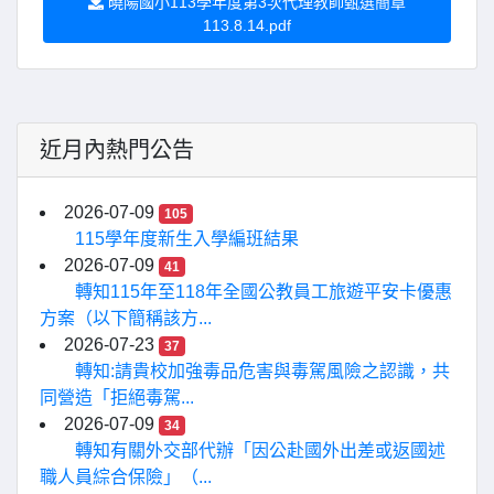
曉陽國小113學年度第3次代理教師甄選簡章
113.8.14.pdf
近月內熱門公告
2026-07-09
105
115學年度新生入學編班結果
2026-07-09
41
轉知115年至118年全國公教員工旅遊平安卡優惠
方案（以下簡稱該方...
2026-07-23
37
轉知:請貴校加強毒品危害與毒駕風險之認識，共
同營造「拒絕毒駕...
2026-07-09
34
轉知有關外交部代辦「因公赴國外出差或返國述
職人員綜合保險」（...