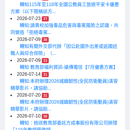
轉知115年至118年全國公教員工旅遊平安卡優惠
方案（以下簡稱該方...
2026-07-23
37
轉知:請貴校加強毒品危害與毒駕風險之認識，共
同營造「拒絕毒駕...
2026-07-09
36
轉知有關外交部代辦「因公赴國外出差或返國述
職人員綜合保險」（...
2026-07-09
33
轉知 教育部福利資訊-遠傳電信【7月優惠方案】
2026-07-14
31
轉知:本府辦理2026城鎮韌性(全民防衛動員)演習
精華影片，請協助...
2026-07-20
31
轉知:本府辦理2026城鎮韌性(全民防衛動員)演習
精華影片，請協助...
2026-07-10
30
轉知：檢送教育部委託方成事股份有限公司辦理
「115年教師節敬師...