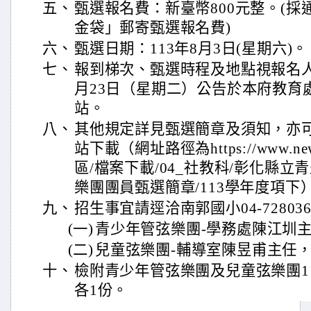
五、
甄選報名費：新臺幣800元整。(
金袋」郵寄甄選報名費)
六、
甄選日期：113年8月3日(星期六)。
七、
報到梯次、甄選時程及地點視報名人
月23日（星期二）公告於本府教育
站。
八、
其他規定詳見甄選簡章及須知，亦
站下載（網址路徑為https://www.newb
區/檔案下載/04_社教科/彰化縣
樂團團員甄選簡章/113學年度項下
九、
招生事宜請逕洽南郭國小04-72803
(一)
青少年管弦樂團-學務處陳江圳主
(二)
兒童弦樂團-輔導室陳昱甫主任，分
十、
檢附青少年管弦樂團及兒童弦樂團1
各1份。