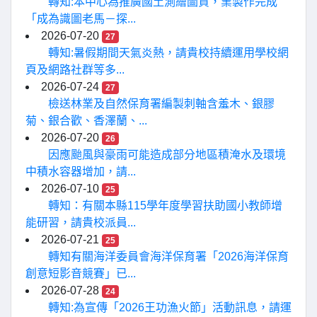
轉知:本中心為推廣國土測繪圖資，業製作完成
「成為識圖老馬－探...
2026-07-20
27
轉知:暑假期間天氣炎熱，請貴校持續運用學校網
頁及網路社群等多...
2026-07-24
27
檢送林業及自然保育署編製刺軸含羞木、銀膠
菊、銀合歡、香澤蘭、...
2026-07-20
26
因應颱風與豪雨可能造成部分地區積淹水及環境
中積水容器增加，請...
2026-07-10
25
轉知：有關本縣115學年度學習扶助國小教師增
能研習，請貴校派員...
2026-07-21
25
轉知有關海洋委員會海洋保育署「2026海洋保育
創意短影音競賽」已...
2026-07-28
24
轉知:為宣傳「2026王功漁火節」活動訊息，請運