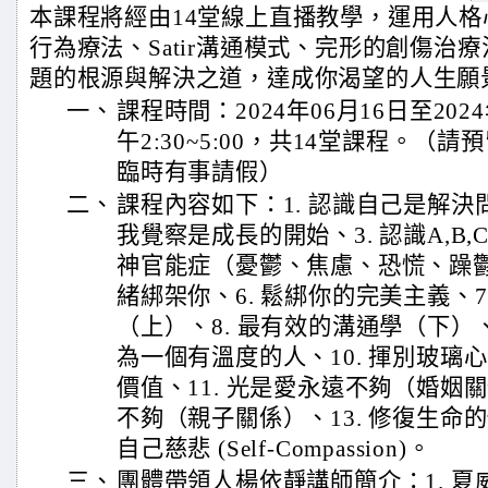
本課程將經由14堂線上直播教學，運用人格
行為療法、Satir溝通模式、完形的創傷治
題的根源與解決之道，達成你渴望的人生願
一、
課程時間：2024年06月16日至202
午2:30~5:00，共14堂課程。（
臨時有事請假）
二、
課程內容如下：1. 認識自己是解決問
我覺察是成長的開始、3. 認識A,B,
神官能症（憂鬱、焦慮、恐慌、躁鬱
緒綁架你、6. 鬆綁你的完美主義、7
（上）、8. 最有效的溝通學（下）、
為一個有溫度的人、10. 揮別玻璃
價值、11. 光是愛永遠不夠（婚姻關
不夠（親子關係）、13. 修復生命的
自己慈悲 (Self-Compassion)。
三、
團體帶領人楊依靜講師簡介：1. 