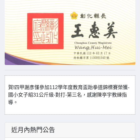
賀!四甲謝彥慬參加112學年度教育盃跆拳道錦標賽榮獲-
國小女子組31公斤級-對打-第三名，感謝陳亭宇教練指
導。
近月內熱門公告