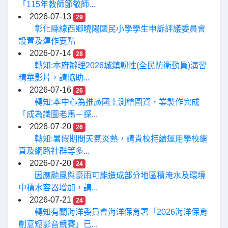
「115年教師節敬師...
2026-07-13
29
彰化縣線西鄉曉陽國民小學學生申訴評議委員會
設置及運作要點
2026-07-14
28
轉知:本府辦理2026城鎮韌性(全民防衛動員)演習
精華影片，請協助...
2026-07-16
26
轉知:本中心為推廣國土測繪圖資，業製作完成
「成為識圖老馬－探...
2026-07-20
26
轉知:暑假期間天氣炎熱，請貴校持續運用學校網
頁及網路社群等多...
2026-07-20
24
因應颱風與豪雨可能造成部分地區積淹水及環境
中積水容器增加，請...
2026-07-21
24
轉知有關海洋委員會海洋保育署「2026海洋保育
創意短影音競賽」已...