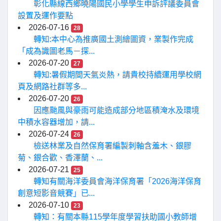
彰化縣線西鄉曉陽國民小學學生申訴評議委員會
設置及運作要點
2026-07-16
28
轉知:本中心為推廣國土測繪圖資，業製作完成
「成為識圖老馬－探...
2026-07-20
27
轉知:暑假期間天氣炎熱，請貴校持續運用學校網
頁及網路社群等多...
2026-07-20
26
因應颱風與豪雨可能造成部分地區積淹水及環境
中積水容器增加，請...
2026-07-24
26
檢送林業及自然保育署編製刺軸含羞木、銀膠
菊、銀合歡、香澤蘭、...
2026-07-21
25
轉知有關海洋委員會海洋保育署「2026海洋保育
創意短影音競賽」已...
2026-07-10
23
轉知：有關本縣115學年度學習扶助國小教師增