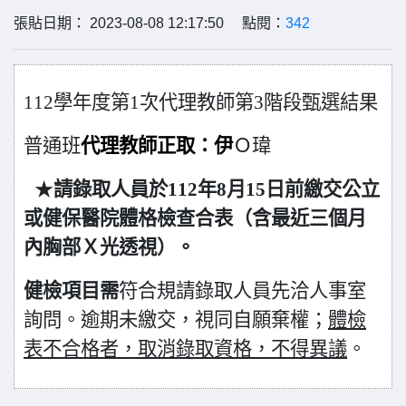
張貼日期： 2023-08-08 12:17:50 點閱：
342
112
學年度第1次代理教師
第3階段甄選結果
普通班
代理教師正取：伊
Ｏ瑋
★
請錄取人員於112年8月15日前繳交公立
或健保醫院體格檢查合表（含最近三個月
內胸部Ｘ光透視）。
健檢項目需
符合規請錄取人員先洽人事室
詢問。逾期未繳交，視同自願棄權；
體檢
表不合格者，取消錄取資格，不得異議
。