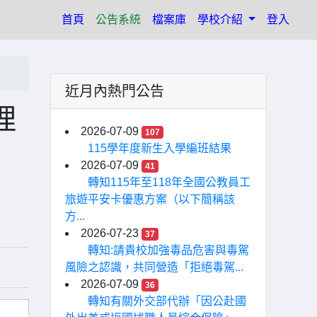
(current)
首頁
公告系統
檔案庫
學校介紹
登入
近月內熱門公告
理
2026-07-09
107
115學年度新生入學編班結果
2026-07-09
41
轉知115年至118年全國公教員工
旅遊平安卡優惠方案（以下簡稱該
方...
2026-07-23
37
轉知:請貴校加強毒品危害與毒駕
風險之認識，共同營造「拒絕毒駕...
2026-07-09
36
轉知有關外交部代辦「因公赴國