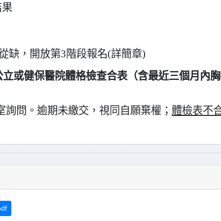
結果
從缺，開放第3階段報名
(
詳簡章)
交公立或健保醫院體格檢查合表（含最近三個月內
室詢問。逾期未繳交，視同自願棄權；
體檢表不
df