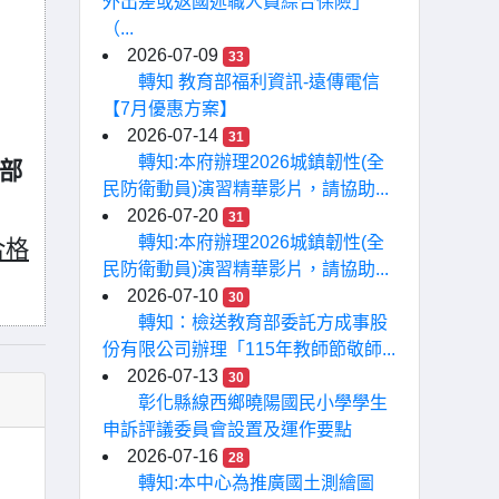
外出差或返國述職人員綜合保險」
（...
2026-07-09
33
轉知 教育部福利資訊-遠傳電信
【7月優惠方案】
2026-07-14
31
轉知:本府辦理2026城鎮韌性(全
胸部
民防衛動員)演習精華影片，請協助...
2026-07-20
31
轉知:本府辦理2026城鎮韌性(全
合格
民防衛動員)演習精華影片，請協助...
2026-07-10
30
轉知：檢送教育部委託方成事股
份有限公司辦理「115年教師節敬師...
2026-07-13
30
彰化縣線西鄉曉陽國民小學學生
申訴評議委員會設置及運作要點
2026-07-16
28
轉知:本中心為推廣國土測繪圖