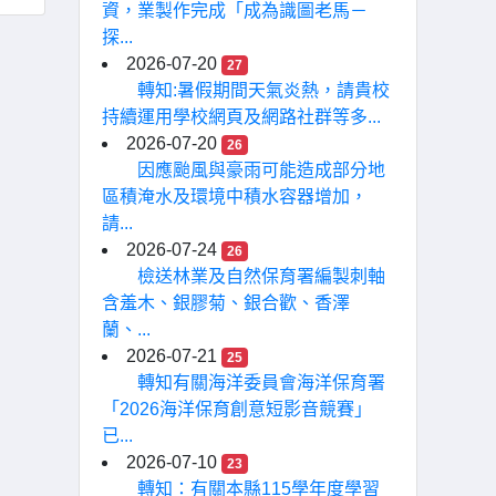
資，業製作完成「成為識圖老馬－
探...
2026-07-20
27
轉知:暑假期間天氣炎熱，請貴校
持續運用學校網頁及網路社群等多...
2026-07-20
26
因應颱風與豪雨可能造成部分地
區積淹水及環境中積水容器增加，
請...
2026-07-24
26
檢送林業及自然保育署編製刺軸
含羞木、銀膠菊、銀合歡、香澤
蘭、...
2026-07-21
25
轉知有關海洋委員會海洋保育署
「2026海洋保育創意短影音競賽」
已...
2026-07-10
23
轉知：有關本縣115學年度學習