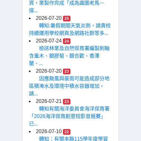
資，業製作完成「成為識圖老馬－
探...
2026-07-20
25
轉知:暑假期間天氣炎熱，請貴校
持續運用學校網頁及網路社群等多...
2026-07-24
24
檢送林業及自然保育署編製刺軸
含羞木、銀膠菊、銀合歡、香澤
蘭、...
2026-07-20
23
因應颱風與豪雨可能造成部分地
區積淹水及環境中積水容器增加，
請...
2026-07-21
23
轉知有關海洋委員會海洋保育署
「2026海洋保育創意短影音競賽」
已...
2026-07-10
22
轉知：有關本縣115學年度學習