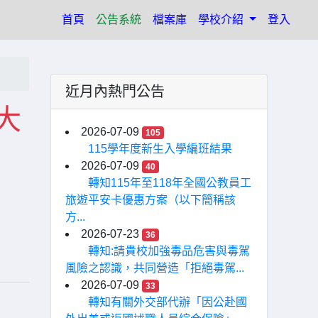
(current)
首頁
公告系統
檔案庫
學校介紹
登入
近月內熱門公告
大
2026-07-09
105
計
115學年度新生入學編班結果
2026-07-09
40
轉知115年至118年全國公教員工
旅遊平安卡優惠方案（以下簡稱該
方...
2026-07-23
36
轉知:請貴校加強毒品危害與毒駕
風險之認識，共同營造「拒絕毒駕...
2026-07-09
33
轉知有關外交部代辦「因公赴國