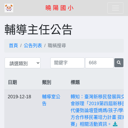
曉 陽 國 小
輔導主任公告
首頁
公告列表
職稱搜尋
日期
類別
標題
2019-12-18
輔導室公
轉知：臺灣新移民發展與交
告
會辦理「2019第四屆新移民
代優勢論壇暨媽媽/孩子/學
方合作移民署培力計畫 提案
賽」相關活動資訊。