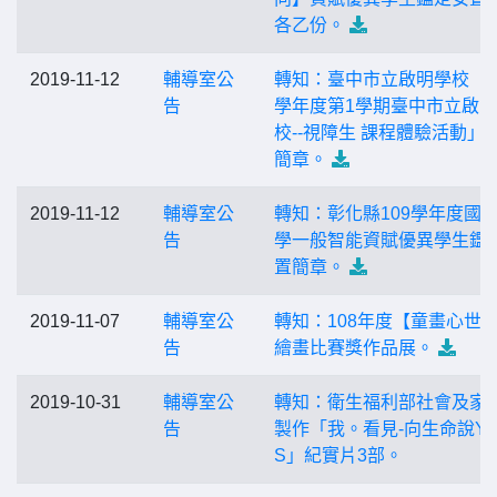
各乙份。
2019-11-12
輔導室公
轉知：臺中市立啟明學校「1
告
學年度第1學期臺中市立啟
校--視障生 課程體驗活動」
簡章。
2019-11-12
輔導室公
轉知：彰化縣109學年度國
告
學一般智能資賦優異學生鑑
置簡章。
2019-11-07
輔導室公
轉知：108年度【童畫心世
告
繪畫比賽獎作品展。
2019-10-31
輔導室公
轉知：衛生福利部社會及家
告
製作「我。看見-向生命說Y
S」紀實片3部。