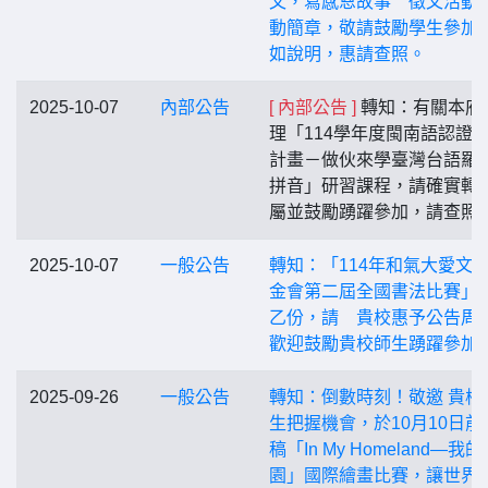
文，寫感恩故事 徵文活動
動簡章，敬請鼓勵學生參加
如說明，惠請查照。
2025-10-07
內部公告
[ 內部公告 ]
轉知：有關本府
理「114學年度閩南語認證
計畫－做伙來學臺灣台語羅
拼音」研習課程，請確實轉
屬並鼓勵踴躍參加，請查照
2025-10-07
一般公告
轉知：「114年和氣大愛文
金會第二屆全國書法比賽」
乙份，請 貴校惠予公告周
歡迎鼓勵貴校師生踴躍參加
2025-09-26
一般公告
轉知：倒數時刻！敬邀 貴校
生把握機會，於10月10日前
稿「In My Homeland—我
園」國際繪畫比賽，讓世界