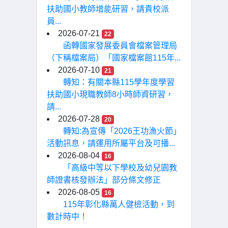
扶助國小教師增能研習，請貴校派
員...
2026-07-21
22
函轉國家發展委員會檔案管理局
（下稱檔案局）「國家檔案館115年...
2026-07-10
21
轉知：有關本縣115學年度學習
扶助國小現職教師8小時師資研習，
請...
2026-07-28
20
轉知:為宣傳「2026王功漁火節」
活動訊息，請運用所屬平台及可播...
2026-08-04
16
「高級中等以下學校及幼兒園教
師證書核發辦法」部分條文修正
2026-08-05
16
115年彰化縣萬人健檢活動，到
數計時中！