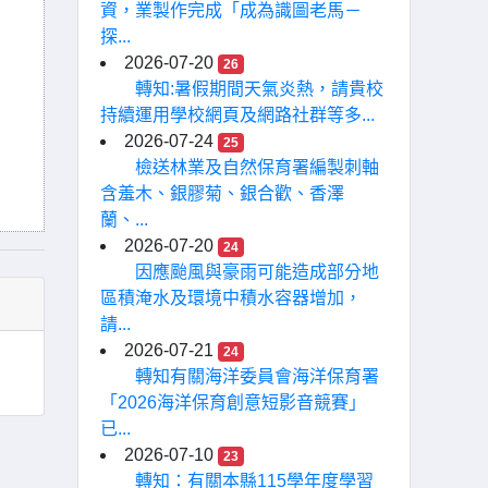
資，業製作完成「成為識圖老馬－
探...
2026-07-20
26
轉知:暑假期間天氣炎熱，請貴校
持續運用學校網頁及網路社群等多...
2026-07-24
25
檢送林業及自然保育署編製刺軸
含羞木、銀膠菊、銀合歡、香澤
蘭、...
2026-07-20
24
因應颱風與豪雨可能造成部分地
區積淹水及環境中積水容器增加，
請...
2026-07-21
24
轉知有關海洋委員會海洋保育署
「2026海洋保育創意短影音競賽」
已...
2026-07-10
23
轉知：有關本縣115學年度學習