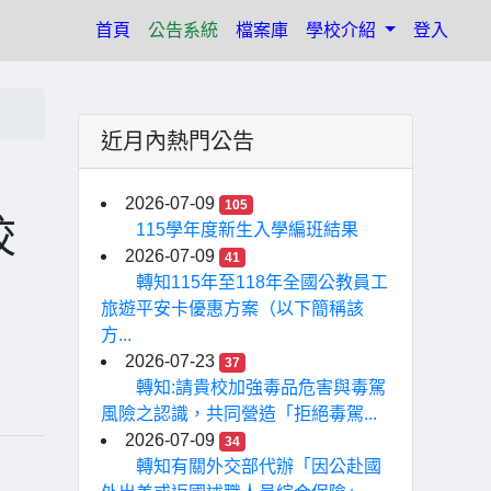
(current)
首頁
公告系統
檔案庫
學校介紹
登入
近月內熱門公告
2026-07-09
105
校
115學年度新生入學編班結果
2026-07-09
41
轉知115年至118年全國公教員工
旅遊平安卡優惠方案（以下簡稱該
方...
2026-07-23
37
轉知:請貴校加強毒品危害與毒駕
風險之認識，共同營造「拒絕毒駕...
2026-07-09
34
轉知有關外交部代辦「因公赴國