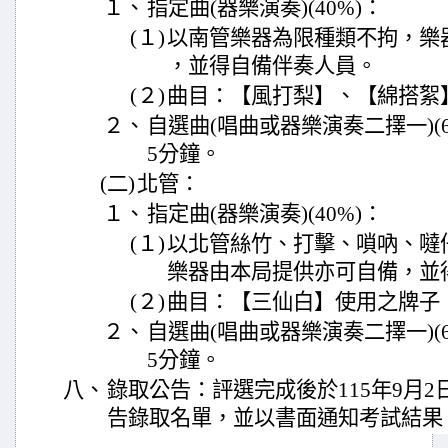
１、
指定曲(器樂演奏)(40%)：
(１)
以南管樂器為限種類不拘，樂
，並得自備伴奏人員。
(２)
曲目：【風打梨】、【綿搭絮
２、
自選曲(唱曲或器樂演奏二擇一)(6
5分鐘。
(二)
北管：
１、
指定曲(器樂演奏)(40%)：
(１)
以北管絲竹、打擊、嗩吶、噠
樂器由本局提供亦可自備，並
(２)
曲目：【三仙白】使用之牌子
２、
自選曲(唱曲或器樂演奏二擇一)(6
5分鐘。
八、
錄取公告：評選完成後於115年9月2
告錄取名單，並以書面通知考試結果