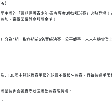
🔥】
局主辦的「暑期保護青少年-青春專案3對3籃球賽」火熱登場！
參加，贏得榮耀與高額獎金💰！
）分為4組，取各組前6名晉級決賽，公平競爭，人人有機會登
組及JHBL國中籃球聯賽甲級的球員不得報名參賽，且每位選手限
主辦單位也會視實際狀況調整參賽隊數喔。
品。