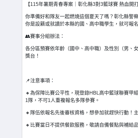
【115年暑期青春專案｜彰化縣3對3籃球賽 熱血開打
你準備好和隊友一起燃燒這個夏天了嗎？彰化縣警察
你是設籍或就讀於本縣的國、高中職學生，就可報名
👥賽事分組辦法：
各分區預賽依年齡（國中、高中職）及性別（男、女
獎台！
📌注意事項：
🔸為保障比賽公平性，現登錄HBL高中籃球聯賽甲
1隊，不可1人重複報名多隊參賽。
🔸隊伍依報名先後審核資格，想參加就趕快行動！
🔸比賽當日不提供餐飲服務，敬請自備餐點與補給