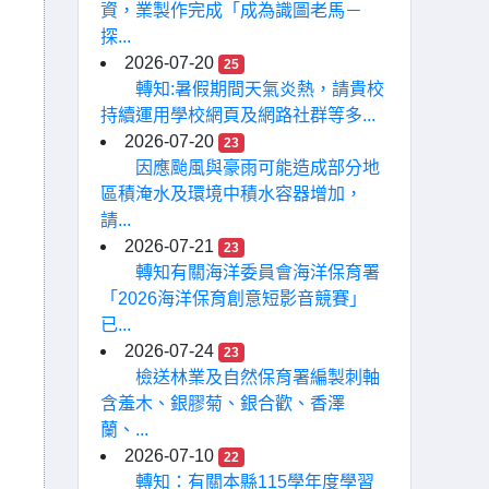
資，業製作完成「成為識圖老馬－
探...
2026-07-20
25
轉知:暑假期間天氣炎熱，請貴校
持續運用學校網頁及網路社群等多...
2026-07-20
23
因應颱風與豪雨可能造成部分地
區積淹水及環境中積水容器增加，
請...
2026-07-21
23
轉知有關海洋委員會海洋保育署
「2026海洋保育創意短影音競賽」
已...
2026-07-24
23
檢送林業及自然保育署編製刺軸
含羞木、銀膠菊、銀合歡、香澤
蘭、...
2026-07-10
22
轉知：有關本縣115學年度學習