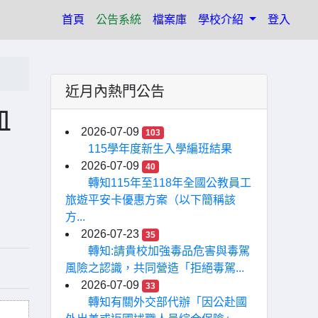
(current)
首頁
公告系統
檔案庫
學校介紹
登入
近月內熱門公告
血
2026-07-09
103
115學年度新生入學編班結果
2026-07-09
40
轉知115年至118年全國公教員工
旅遊平安卡優惠方案（以下簡稱該
方...
2026-07-23
35
轉知:請貴校加強毒品危害與毒駕
風險之認識，共同營造「拒絕毒駕...
2026-07-09
33
轉知有關外交部代辦「因公赴國