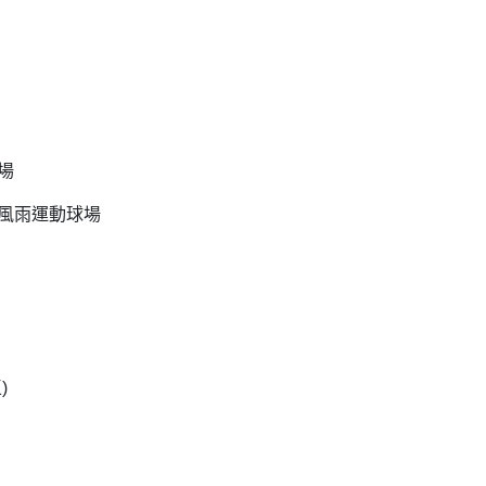
場
學風雨運動球場
)