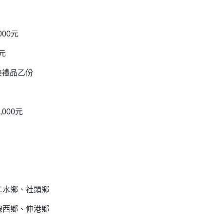
000元
元
美禮品乙份
,000元
二水鄉、社頭鄉
線西鄉、伸港鄉