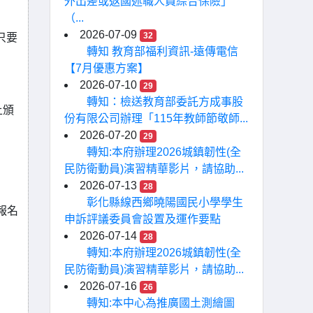
外出差或返國述職人員綜合保險」
（...
2026-07-09
32
只要
轉知 教育部福利資訊-遠傳電信
【7月優惠方案】
2026-07-10
29
轉知：檢送教育部委託方成事股
上頒
份有限公司辦理「115年教師節敬師...
2026-07-20
29
轉知:本府辦理2026城鎮韌性(全
民防衛動員)演習精華影片，請協助...
2026-07-13
28
彰化縣線西鄉曉陽國民小學學生
報名
申訴評議委員會設置及運作要點
2026-07-14
28
轉知:本府辦理2026城鎮韌性(全
民防衛動員)演習精華影片，請協助...
2026-07-16
26
轉知:本中心為推廣國土測繪圖