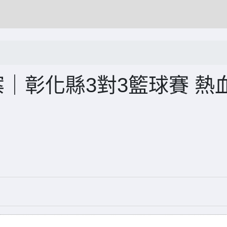
案｜彰化縣3對3籃球賽 熱