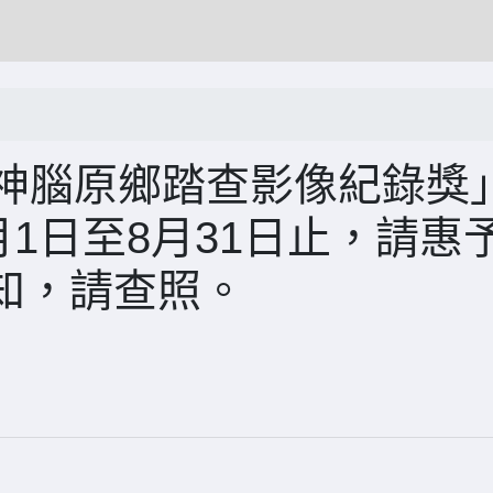
屆神腦原鄉踏查影像紀錄獎
月1日至8月31日止，請惠
知，請查照。