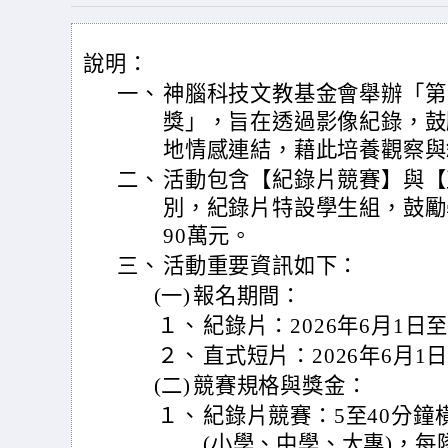
說明：
一、
神腦科技文教基金會舉辦「第
獎」，旨在透過影像紀錄，鼓
地情感連結，藉此培養觀察與
二、
活動包含【紀錄片競賽】與【
別，紀錄片特設學生組，鼓勵
90萬元。
三、
活動重要資訊如下：
(一)
報名期間：
１、
紀錄片：2026年6月1日至8
２、
直式短片：2026年6月1日至
(二)
競賽規格與獎金：
１、
紀錄片競賽：5至40分鐘
(小學、中學、大專)，每隊