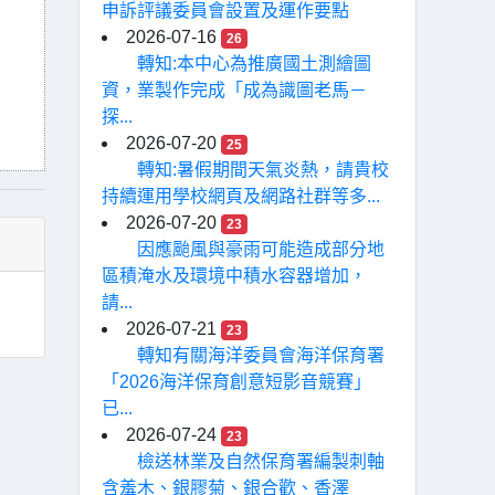
申訴評議委員會設置及運作要點
2026-07-16
26
轉知:本中心為推廣國土測繪圖
資，業製作完成「成為識圖老馬－
探...
2026-07-20
25
轉知:暑假期間天氣炎熱，請貴校
持續運用學校網頁及網路社群等多...
2026-07-20
23
因應颱風與豪雨可能造成部分地
區積淹水及環境中積水容器增加，
請...
2026-07-21
23
轉知有關海洋委員會海洋保育署
「2026海洋保育創意短影音競賽」
已...
2026-07-24
23
檢送林業及自然保育署編製刺軸
含羞木、銀膠菊、銀合歡、香澤