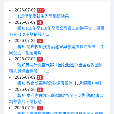
2026-07-09
105
115學年度新生入學編班結果
2026-07-09
41
轉知115年至118年全國公教員工旅遊平安卡優惠
方案（以下簡稱該方...
2026-07-23
37
轉知:請貴校加強毒品危害與毒駕風險之認識，共
同營造「拒絕毒駕...
2026-07-09
34
轉知有關外交部代辦「因公赴國外出差或返國述
職人員綜合保險」（...
2026-07-09
33
轉知 教育部福利資訊-遠傳電信【7月優惠方案】
2026-07-20
31
轉知:本府辦理2026城鎮韌性(全民防衛動員)演習
精華影片，請協助...
2026-07-10
30
轉知：檢送教育部委託方成事股份有限公司辦理