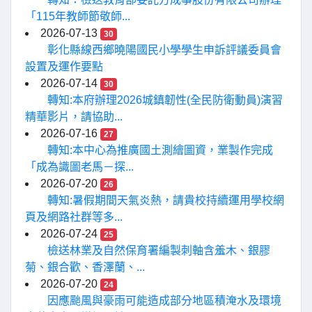
「115年教師節敬師...
2026-07-13
30
彰化縣線西鄉曉陽國民小學學生申訴評議委員會
設置及運作要點
2026-07-14
30
轉知:本府辦理2026城鎮韌性(全民防衛動員)演習
精華影片，請協助...
2026-07-16
27
轉知:本中心為推廣國土測繪圖資，業製作完成
「成為識圖老馬－探...
2026-07-20
26
轉知:暑假期間天氣炎熱，請貴校持續運用學校網
頁及網路社群等多...
2026-07-24
25
檢送林業及自然保育署編製刺軸含羞木、銀膠
菊、銀合歡、香澤蘭、...
2026-07-20
24
因應颱風與豪雨可能造成部分地區積淹水及環境