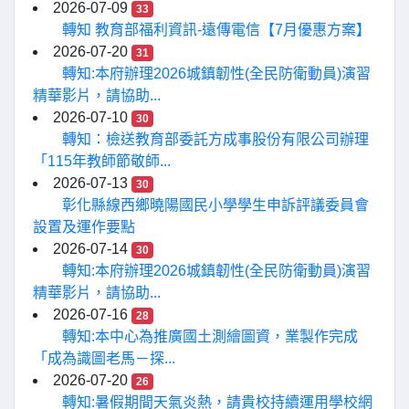
2026-07-09
33
轉知 教育部福利資訊-遠傳電信【7月優惠方案】
2026-07-20
31
轉知:本府辦理2026城鎮韌性(全民防衛動員)演習
精華影片，請協助...
2026-07-10
30
轉知：檢送教育部委託方成事股份有限公司辦理
「115年教師節敬師...
2026-07-13
30
彰化縣線西鄉曉陽國民小學學生申訴評議委員會
設置及運作要點
2026-07-14
30
轉知:本府辦理2026城鎮韌性(全民防衛動員)演習
精華影片，請協助...
2026-07-16
28
轉知:本中心為推廣國土測繪圖資，業製作完成
「成為識圖老馬－探...
2026-07-20
26
轉知:暑假期間天氣炎熱，請貴校持續運用學校網