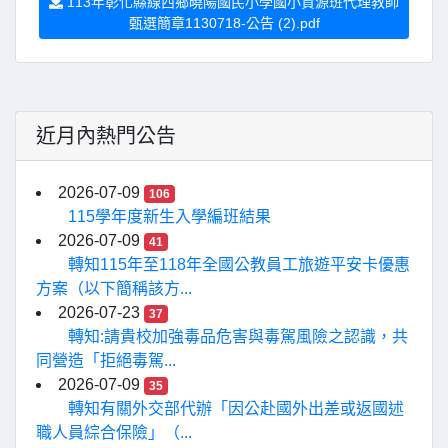
113年彰化縣線西鄉曉陽國民小學國小資源班代理教師
甄選簡章1130718-公告 (2).pdf
近月內熱門公告
2026-07-09
106
115學年度新生入學編班結果
2026-07-09
41
轉知115年至118年全國公教員工旅遊平安卡優惠
方案（以下簡稱該方...
2026-07-23
37
轉知:請貴校加強毒品危害與毒駕風險之認識，共
同營造「拒絕毒駕...
2026-07-09
35
轉知有關外交部代辦「因公赴國外出差或返國述
職人員綜合保險」（...